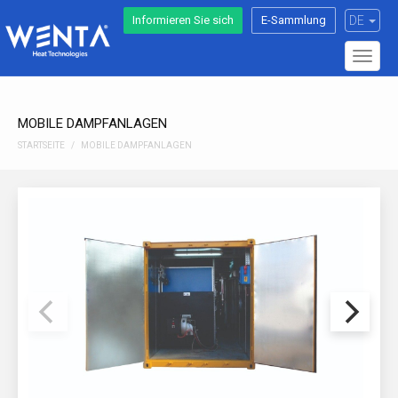
Informieren Sie sich
E-Sammlung
DE
Toggl
naviga
MOBILE DAMPFANLAGEN
STARTSEITE
MOBILE DAMPFANLAGEN