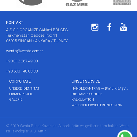
KONTAKT
A.S.O 1.ORGANİZE SANAYİ BÖLGESİ
Türkmenistan Caddesi No: 11
06935 SİNCAN / ANKARA / TURKEY
wenta@wenta.com.tr
+90 312 267 49 00
+90 530 148 08 88
CORPORATE
UNSER SERVICE
UNSERE IDENTITÄT
HÄNDLERANTRAG --- BAYILIK BAŞVURUSU
FIRMENPROFIL
DIE DAMPFSCHULE
GALERIE
KALKULATION
WELCHER ERWEITERUNGSTANK
© 2019 Wenta Buhar Kazanları. Sitedeki ürün ve içeriklerin tüm hakları Wenta
Isı Teknolojileri A.Ş. Aittir.